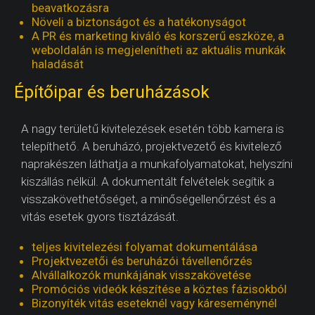
beavatkozásra
Növeli a biztonságot és a hatékonyságot
A PR és marketing kiváló és korszerű eszköze, a
weboldalán is megjelenítheti az aktuális munkák
haladását
Építőipar és beruházások
A nagy területű kivitelezések esetén több kamera is
telepíthető. A beruházó, projektvezető és kivitelező
naprakészen láthatja a munkafolyamatokat, helyszíni
kiszállás nélkül. A dokumentált felvételek segítik a
visszakövethetőséget, a minőségellenőrzést és a
vitás esetek gyors tisztázását.
teljes kivitelezési folyamat dokumentálása
Projektvezetői és beruházói távellenőrzés
Alvállalkozók munkájának visszakövetése
Promóciós videók készítése a köztes fázisokból
Bizonyíték vitás eseteknél vagy káreseménynél