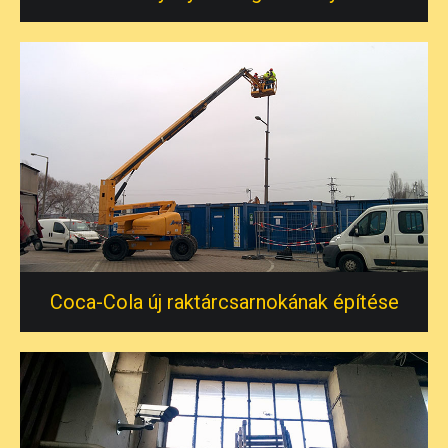
Coca-Cola új raktárcsarnokának építése