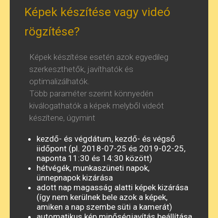
Képek készítése vagy videó
rögzítése?
Képek készítése esetén azok egyedileg
szerkeszthetők, javíthatók és
optimalizálhatók.
Több paraméter szerint könnyedén
kiválogathatók a képek melyből videót
készítene, úgymint
kezdő- és végdátum, kezdő- és végső
iidőpont (pl. 2018-07-25 és 2019-02-25,
naponta 11:30 és 14:30 között)
hétvégék, munkaszüneti napok,
ünnepnapok kizárása
adott nap magasság alatti képek kizárása
(így nem kerülnek bele azok a képek,
amiken a nap szembe süti a kamerát)
automatikus kép minőségjavítás beállítása