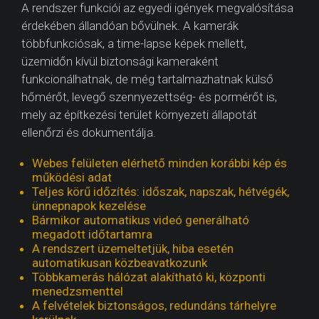
A rendszer funkciói az egyedi igények megvalósítása
érdekében állandóan bővülnek. A kamerák
többfunkciósak, a time-lapse képek mellett,
üzemidőn kívül biztonsági kameraként
funkcionálhatnak, de még tartalmazhatnak külső
hőmérőt, levegő szennyezettség- és pormérőt is,
mely az építkezési terület környezeti állapotát
ellenőrzi és dokumentálja.
Webes felületen elérhető minden korábbi kép és
működési adat
Teljes körű időzítés: időszak, napszak, hétvégék,
ünnepnapok kezelése
Bármikor automatikus videó generálható
megadott időtartamra
A rendszert üzemeltetjük, hiba esetén
automatikusan közbeavatkozunk
Többkamerás hálózat alakítható ki, központi
menedzsmenttel
A felvételek biztonságos, redundáns tárhelyre