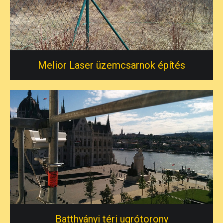
Melior Laser üzemcsarnok építés
Batthyányi téri ugrótorony