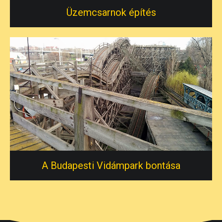
Üzemcsarnok építés
A Budapesti Vidámpark bontása