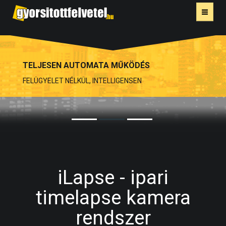
SZOLGÁLTATÁS
FELHŐALAPÚ TÁROLÁS ÉS MEGOSZTÁS
JELLEMZŐK
BIZTONSÁGOS HOZZÁFÉRÉS BÁRHONNAN
ALKALMAZÁSI TERÜLET
AI KÉPFELDOLGOZÁS
REFERENCIA
KAPCSOLAT
iLapse - ipari
timelapse kamera
rendszer