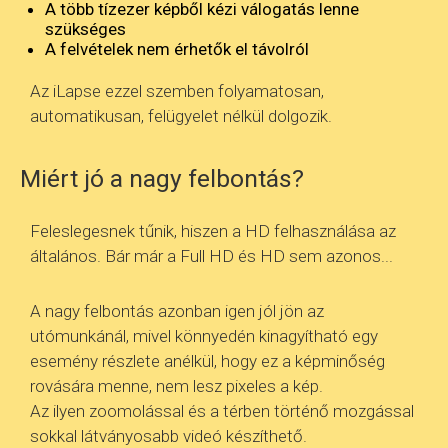
A több tízezer képből kézi válogatás lenne
szükséges
A felvételek nem érhetők el távolról
Az iLapse ezzel szemben folyamatosan,
automatikusan, felügyelet nélkül dolgozik.
Miért jó a nagy felbontás?
Feleslegesnek tűnik, hiszen a HD felhasználása az
általános. Bár már a Full HD és HD sem azonos...
A nagy felbontás azonban igen jól jön az
utómunkánál, mivel könnyedén kinagyítható egy
esemény részlete anélkül, hogy ez a képminőség
rovására menne, nem lesz pixeles a kép.
Az ilyen zoomolással és a térben történő mozgással
sokkal látványosabb videó készíthető.