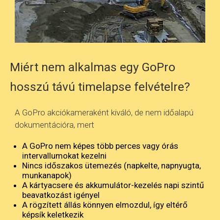
Miért nem alkalmas egy GoPro
hosszú távú timelapse felvételre?
A GoPro akciókameraként kiváló, de nem időalapú
dokumentációra, mert
A GoPro nem képes több perces vagy órás
intervallumokat kezelni
Nincs időszakos ütemezés (napkelte, napnyugta,
munkanapok)
A kártyacsere és akkumulátor-kezelés napi szintű
beavatkozást igényel
A rögzített állás könnyen elmozdul, így eltérő
képsík keletkezik