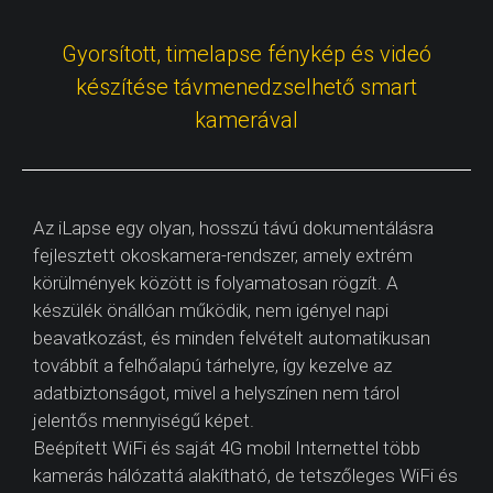
Gyorsított, timelapse fénykép és videó
készítése távmenedzselhető smart
kamerával
Az iLapse egy olyan, hosszú távú dokumentálásra
fejlesztett okoskamera-rendszer, amely extrém
körülmények között is folyamatosan rögzít. A
készülék önállóan működik, nem igényel napi
beavatkozást, és minden felvételt automatikusan
továbbít a felhőalapú tárhelyre, így kezelve az
adatbiztonságot, mivel a helyszínen nem tárol
jelentős mennyiségű képet.
Beépített WiFi és saját 4G mobil Internettel több
kamerás hálózattá alakítható, de tetszőleges WiFi és