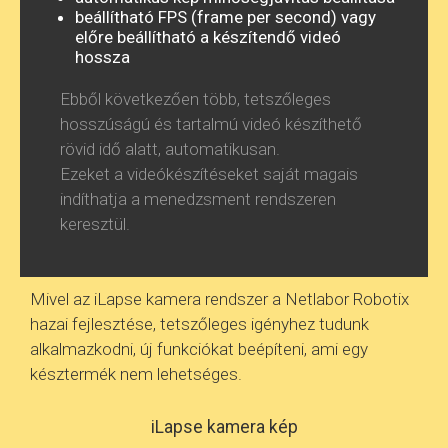
beállítható FPS (frame per second) vagy
előre beállítható a készítendő videó
hossza
Ebből következően több, tetszőleges
hosszúságú és tartalmú videó készíthető
rövid idő alatt, automatikusan.
Ezeket a videókészítéseket saját magais
indíthatja a menedzsment rendszeren
keresztül.
Mivel az iLapse kamera rendszer a Netlabor Robotix
hazai fejlesztése, tetszőleges igényhez tudunk
alkalmazkodni, új funkciókat beépíteni, ami egy
késztermék nem lehetséges.
iLapse kamera kép