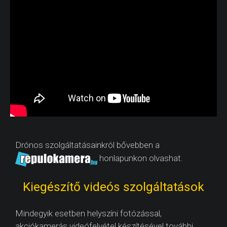
Drónos szolgáltatásainkról bővebben a
honlapunkon olvashat.
Kiegészítő videós szolgáltatások
Mindegyik esetben helyszíni fotózással,
akciókamerás videófelvétel készítésével további