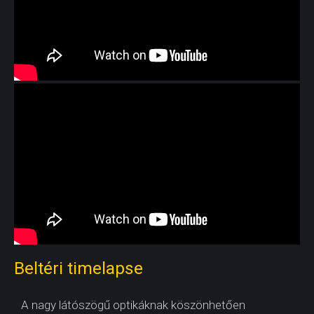
Beltéri timelapse
A nagy látószögű optikáknak köszönhetően