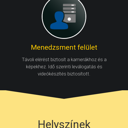
Menedzsment felület
Távoli elérést biztosít a kamerákhoz és a
képekhez. Idő szerinti leválogatás és
videókészítés biztosított.
Helyszínek