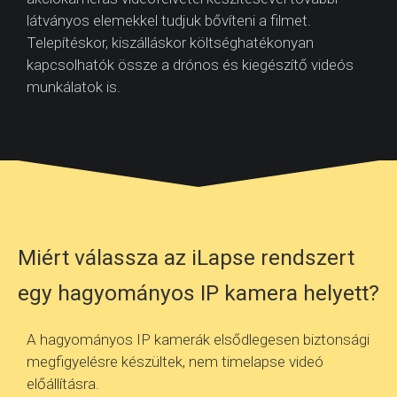
látványos elemekkel tudjuk bővíteni a filmet.
Telepítéskor, kiszálláskor költséghatékonyan
kapcsolhatók össze a drónos és kiegészítő videós
munkálatok is.
Miért válassza az iLapse rendszert
egy hagyományos IP kamera helyett?
A hagyományos IP kamerák elsődlegesen biztonsági
megfigyelésre készültek, nem timelapse videó
előállításra.